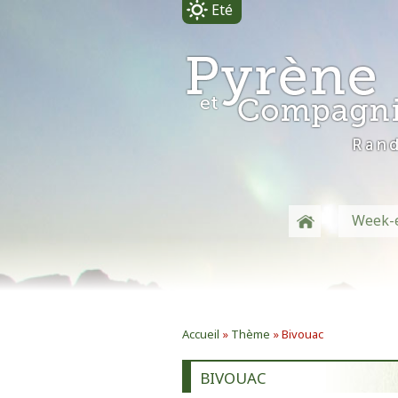
Eté
-
Week-
Accueil
»
Thème
» Bivouac
BIVOUAC