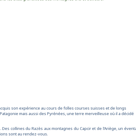
a acquis son expérience au cours de folles courses suisses et de longs
a Patagonie mais aussi des Pyrénées, une terre merveilleuse où il a décidé
ié. Des collines du Razès aux montagnes du Capcir et de l’Ariège, un éventa
ions sont au rendez-vous.