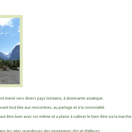
ont mené vers divers pays lointains, à dominante asiatique.
 avant tout liée aux rencontres, au partage et à la convivialité.
faut être bien avec soi-même et a plaisir à cultiver le bien être via la marche
dans les sites grandioses des montagnes d’ici et d’ailleurs.