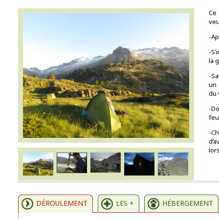
Ce 
veu
-Ap
-S’
la 
-Sa
un 
du 
-Do
feu
-Ch
d’a
lor
DÉROULEMENT
LES +
HÉBERGEMENT